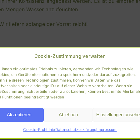
in ihrer Konsistenz angepasst werden. Es ist zu empfehle
eren Mengen Wasser anzufeuchten.
ir liefern solange der Vorrat reicht!
Cookie-Zustimmung verwalten
er Situation am Wasser eingesetzt werden. Das fruchtige
 ihnen ein optimales Erlebnis zu bieten, verwenden wir Technologien wie
kann zu jeder Jahreszeit eingesetzt werden. Die Klebrigkei
okies, um Geräteinformationen zu speichern und/oder darauf zuzugreifen.
immt werden.
nn sie diesen Technologien zustimmen, können wir Daten wie das
fverhalten oder eindeutige IDs auf dieser Website verarbeiten. Wenn sie
reZustimmung nicht erteilen oder zurückziehen, können bestimmte Merkmal
d Funktionen beeinträchtigt werden.
Akzeptieren
Ablehnen
Einstellungen ansehe
Cookie-Richtlinie
Datenschutzerklärung
Impressum