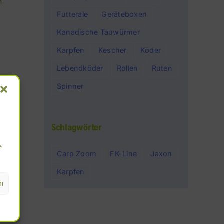
n
Futterale
Geräteboxen
Kanadische Tauwürmer
Karpfen
Kescher
Köder
Lebendköder
Rollen
Ruten
Spinner
t
Schlagwörter
e
Carp Zoom
FK-Line
Jaxon
Karpfen
n