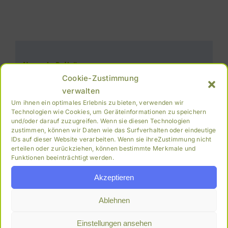
Neueste Beiträge
Cookie-Zustimmung
Angelschirme
verwalten
Um ihnen ein optimales Erlebnis zu bieten, verwenden wir
Technologien wie Cookies, um Geräteinformationen zu speichern
FK Fertigfutter – Hausmischungen
und/oder darauf zuzugreifen. Wenn sie diesen Technologien
zustimmen, können wir Daten wie das Surfverhalten oder eindeutige
IDs auf dieser Website verarbeiten. Wenn sie ihreZustimmung nicht
erteilen oder zurückziehen, können bestimmte Merkmale und
Archiv
Funktionen beeinträchtigt werden.
Akzeptieren
Juni 2026
Ablehnen
April 2025
Einstellungen ansehen