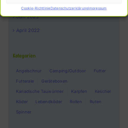
Juli 2023
Cookie-Richtlinie
Datenschutzerklärung
Impressum
Juni 2023
April 2022
Kategorien
Angelschnur
Camping/Outdoor
Futter
Futterale
Geräteboxen
Kanadische Tauwürmer
Karpfen
Kescher
Köder
Lebendköder
Rollen
Ruten
Spinner