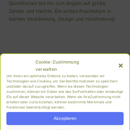
Spinnfischen bis hin zum Angeln auf große
Zander und Hechte. Ein echtes Prachtstück in
Sachen Verarbeitung, Design und Handhabung!
Cookie-Zustimmung
verwalten
Neueste Beiträge
Um ihnen ein optimales Erlebnis zu bieten, verwenden wir
Technologien wie Cookies, um Geräteinformationen zu speichern
Angelschirme
und/oder darauf zuzugreifen. Wenn sie diesen Technologien
zustimmen, können wir Daten wie das Surfverhalten oder eindeutige
IDs auf dieser Website verarbeiten. Wenn sie ihreZustimmung nicht
FK Fertigfutter – Hausmischungen
erteilen oder zurückziehen, können bestimmte Merkmale und
Funktionen beeinträchtigt werden.
Akzeptieren
Archiv