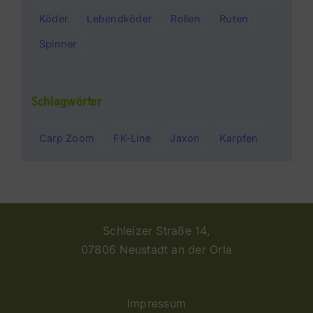
Köder
Lebendköder
Rollen
Ruten
Spinner
Schlagwörter
Carp Zoom
FK-Line
Jaxon
Karpfen
Schleizer Straße 14,
07806 Neustadt an der Orla
Impressum