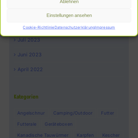
Ablehnen
Juni 2026
Einstellungen ansehen
April 2025
Cookie-Richtlinie
Datenschutzerklärung
Impressum
Juli 2023
Juni 2023
April 2022
Kategorien
Angelschnur
Camping/Outdoor
Futter
Futterale
Geräteboxen
Kanadische Tauwürmer
Karpfen
Kescher